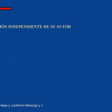
NIÓN INDEPENDIENTE DE SU AUTOR
mó liderazgo y clasificación en su zona ... (Ver Estadísticas y Copa Chile 202