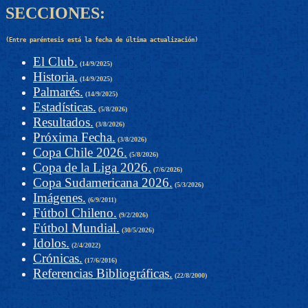
SECCIONES:
(Entre paréntesis está la fecha de última actualización)
El Club.
(14/9/2025)
Historia.
(14/9/2025)
Palmarés.
(14/9/2025)
Estadísticas.
(5/8/2026)
Resultados.
(3/8/2026)
Próxima Fecha.
(3/8/2026)
Copa Chile 2026.
(5/8/2026)
Copa de la Liga 2026.
(7/6/2026)
Copa Sudamericana 2026.
(5/3/2026)
Imágenes.
(6/9/2011)
Fútbol Chileno.
(9/2/2026)
Fútbol Mundial.
(30/5/2026)
Idolos.
(2/4/2022)
Crónicas.
(17/6/2016)
Referencias Bibliográficas.
(22/8/2000)