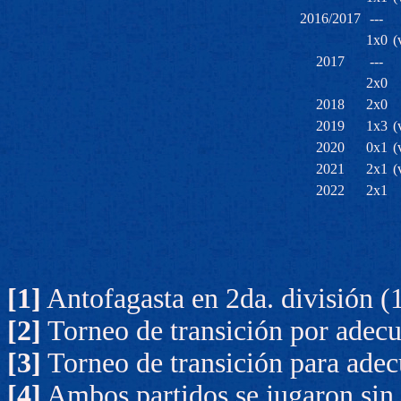
2016/2017
---
1x0
(
2017
---
2x0
2018
2x0
2019
1x3
(
2020
0x1
(
2021
2x1
(
2022
2x1
[1]
Antofagasta en 2da. división (
[2]
Torneo de transición por adec
[3]
Torneo de transición para adecu
[4]
Ambos partidos se jugaron sin