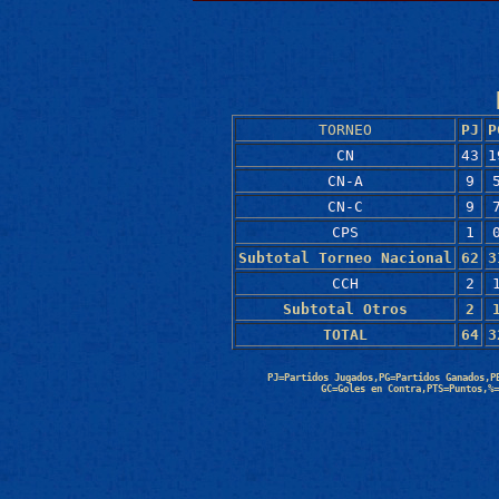
TORNEO
PJ
P
CN
43
1
CN-A
9
CN-C
9
CPS
1
Subtotal Torneo Nacional
62
3
CCH
2
Subtotal Otros
2
TOTAL
64
3
PJ=Partidos Jugados,PG=Partidos Ganados,P
GC=Goles en Contra,PTS=Puntos,%=