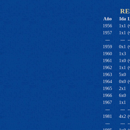
RE
Año
Ida
1956
1x1
(
1957
1x1
(
---
---
-
1959
0x1
(
1960
1x3
1961
1x0
(
1962
1x1
(
1963
5x0
1964
0x0
(
1965
2x1
1966
6x0
1967
1x1
---
---
-
1981
4x2
(
---
---
-