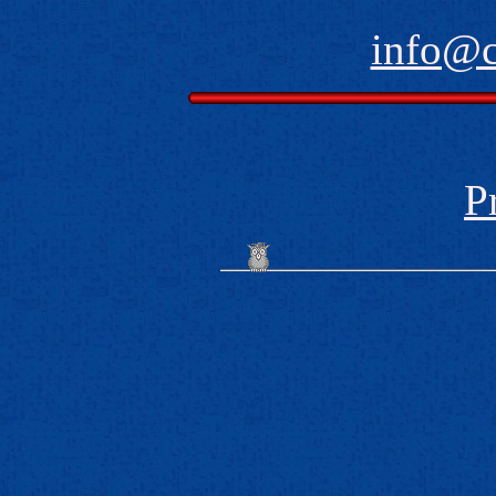
info@
P