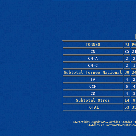
TORNEO
PJ
P
CN
35
2
CN-A
2
2
CN-C
2
1
Subtotal Torneo Nacional
39
2
TA
4
2
CCH
6
4
CD
4
3
Subtotal Otros
14
9
TOTAL
53
3
PJ=Partidos Jugados,PG=Partidos Ganados,P
GC=Goles en Contra,PTS=Puntos,%=