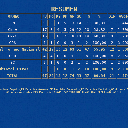
RESUMEN
TORNEO
PJ
PG
PE
PP
GF
GC
PTS
%
DIF
AVGF
CN
9
3
1
5
13
14
7
38,89
-1
1,44
CN-A
17
8
4
5
29
22
20
58,82
7
1,70
CN-C
15
5
8
2
18
14
18
60,00
4
1,20
CPS
1
1
0
0
3
1
2
100,00
2
3,00
al Torneo Nacional
42
17
13
12
63
51
47
55,95
12
1,50
CCH
4
4
0
0
9
1
8
100,00
8
2,25
SC
1
1
0
0
2
1
2
100,00
1
2,00
ubtotal Otros
5
5
0
0
11
2
10
100,00
9
2,20
TOTAL
47
22
13
12
74
53
57
60,64
21
1,57
rtidos Jugados,PG=Partidos Ganados,PE=Partidos Empatados,PP=Partidos Perdidos,GF=Goles a 
GC=Goles en Contra,PTS=Puntos,%=(2PG+PE)/2PJ*100,DIF=GF-GC,AVGF=GF/PJ,AVGC=GC/PJ.