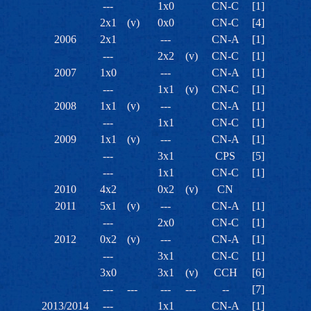
---
1x0
CN-C
[1]
2x1
(v)
0x0
CN-C
[4]
2006
2x1
---
CN-A
[1]
---
2x2
(v)
CN-C
[1]
2007
1x0
---
CN-A
[1]
---
1x1
(v)
CN-C
[1]
2008
1x1
(v)
---
CN-A
[1]
---
1x1
CN-C
[1]
2009
1x1
(v)
---
CN-A
[1]
---
3x1
CPS
[5]
---
1x1
CN-C
[1]
2010
4x2
0x2
(v)
CN
2011
5x1
(v)
---
CN-A
[1]
---
2x0
CN-C
[1]
2012
0x2
(v)
---
CN-A
[1]
---
3x1
CN-C
[1]
3x0
3x1
(v)
CCH
[6]
---
---
---
---
--
[7]
2013/2014
---
1x1
CN-A
[1]