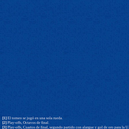
[1]
El torneo se jugó en una sola rueda.
[2]
Play-offs, Octavos de final.
[3]
Play-offs, Cuartos de final, segundo partido con alargue y gol de oro para la U.