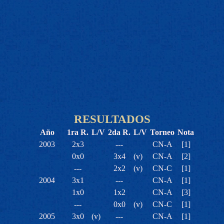
RESULTADOS
Año
1ra R.
L/V
2da R.
L/V
Torneo
Nota
2003
2x3
---
CN-A
[1]
0x0
3x4
(v)
CN-A
[2]
---
2x2
(v)
CN-C
[1]
2004
3x1
---
CN-A
[1]
1x0
1x2
CN-A
[3]
---
0x0
(v)
CN-C
[1]
2005
3x0
(v)
---
CN-A
[1]