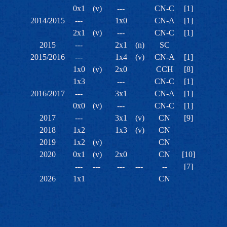
0x1
(v)
---
CN-C
[1]
2014/2015
---
1x0
CN-A
[1]
2x1
(v)
---
CN-C
[1]
2015
---
2x1
(n)
SC
2015/2016
---
1x4
(v)
CN-A
[1]
1x0
(v)
2x0
CCH
[8]
1x3
---
CN-C
[1]
2016/2017
---
3x1
CN-A
[1]
0x0
(v)
---
CN-C
[1]
2017
---
3x1
(v)
CN
[9]
2018
1x2
1x3
(v)
CN
2019
1x2
(v)
CN
2020
0x1
(v)
2x0
CN
[10]
---
---
---
---
--
[7]
2026
1x1
CN