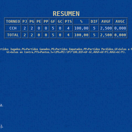
RESUMEN
TORNEO
PJ
PG
PE
PP
GF
GC
PTS
%
DIF
AVGF
AVGC
CCH
2
2
0
0
5
0
4
100,00
5
2,500
0,000
TOTAL
2
2
0
0
5
0
4
100,00
5
2,500
0,000
rtidos Jugados,PG=Partidos Ganados,PE=Partidos Empatados,PP=Partidos Perdidos,GF=Goles a 
GC=Goles en Contra,PTS=Puntos,%=(2PG+PE)/2PJ*100,DIF=GF-GC,AVGF=GF/PJ,AVGC=GC/PJ.
a.
).