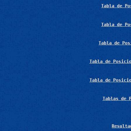
Tabla de Po
Tabla de Po
Tabla de Pos
Tabla de Posici
Tabla de Posici
Tablas de 
Resulta