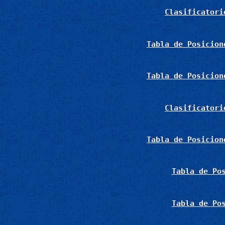
Clasificatori
Tabla de Posicion
Tabla de Posicion
Clasificatori
Tabla de Posicion
Tabla de Po
Tabla de Po