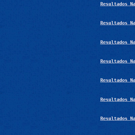
Resultados N
Resultados N
Resultados N
Resultados N
Resultados N
Resultados N
Resultados N