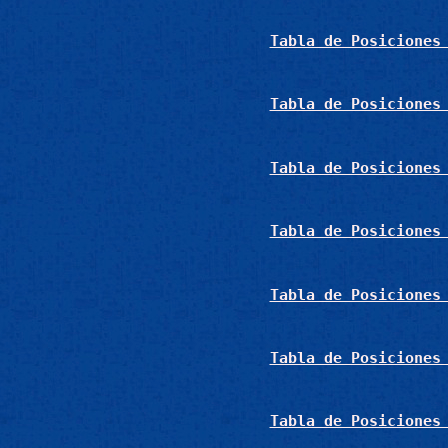
Tabla de Posiciones
Tabla de Posiciones
Tabla de Posiciones
Tabla de Posiciones
Tabla de Posiciones
Tabla de Posiciones
Tabla de Posiciones