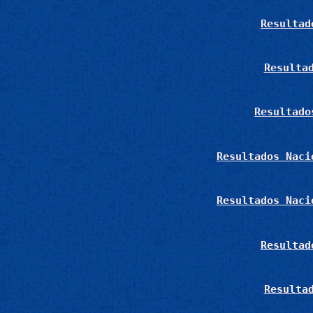
Resultad
Resulta
Resultado
Resultados Naci
Resultados Naci
Resultad
Resulta