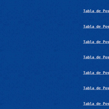
Tabla de Po
Tabla de Po
Tabla de Po
Tabla de Po
Tabla de Po
Tabla de Po
Tabla de Po