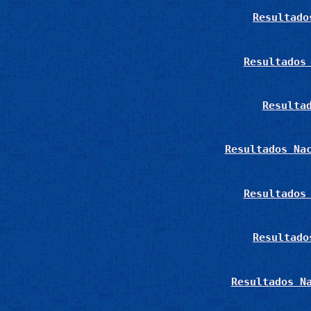
Resultado
Resultados
Resulta
Resultados Na
Resultados
Resultado
Resultados N