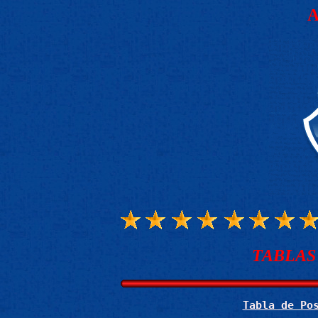
TABLAS
Tabla de Po