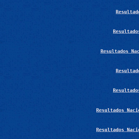
Resultad
Resultado
Resultados Na
Resultad
Resultado
Resultados Naci
Resultados Naci